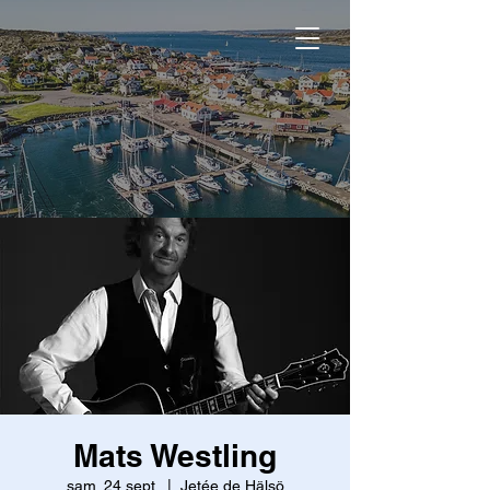
Mats Westling
sam. 24 sept.
  |  
Jetée de Hälsö