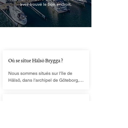
avez trouvé le bon endroit.
À propos de nous
Où se situe Hälsö Brygga ?
Nous sommes situés sur l'île de 
Hälsö, dans l'archipel de Göteborg, 
près d'Öckerö et de Hönö, juste au 
bord de la mer.
Avez-vous un parking ?
Oui, il y a un parking gratuit près du 
restaurant.