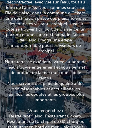
décontractée, avec vue sur l'eau, tout au
long de l'année. Nous sommes situés sur
l'île de Hälsö, dans la commune d'Öckerö,
une destination prisée des plaisanciers et
des touristes visitant l'archipel. Juste à
côté se trouvent un port de plaisance, un
parking et une zone de baignade, faisant
de Hälsö Brygga une étape
incontournable pour les visiteurs de
l'archipel.
Notre terrasse extérieure vitrée au bord de
l'eau s'ouvre entièrement et vous permet
de profiter de la mer quel que soit le
temps.
Nous servons des plats de qualité à des
prix raisonnables et accueillons les
familles, les couples et les groupes plus
importants.
Vous recherchez :
Restaurant Hälsö, Restaurant Öckerö,
Restaurant de l'archipel de Göteborg ou
restaurant en bord de mer – alors vous