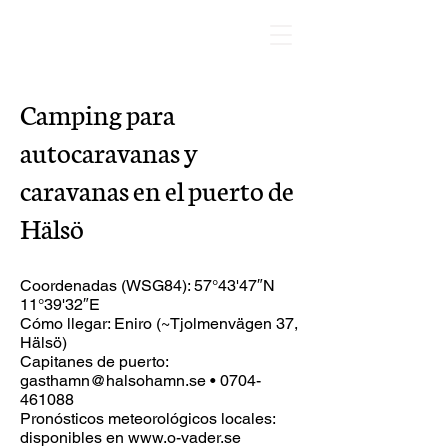
Camping para
autocaravanas y
caravanas en el puerto de
Hälsö
Coordenadas (WSG84): 57°43'47″N
11°39'32″E
Cómo llegar: Eniro (~Tjolmenvägen 37,
Hälsö)
Capitanes de puerto:
gasthamn@halsohamn.se
•
0704-
461088
Pronósticos meteorológicos locales:
disponibles en
www.o-vader.se