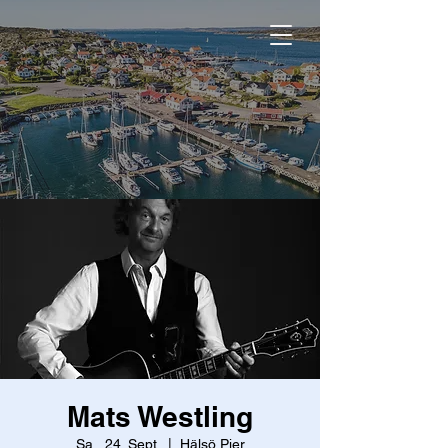
Mats Westling
Sa., 24. Sept.
  |  
Hälsö Pier